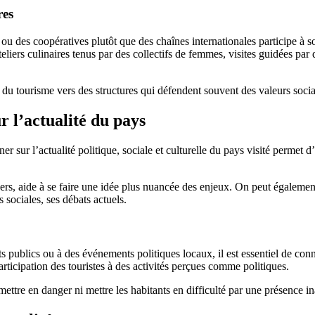
res
ns ou des coopératives plutôt que des chaînes internationales participe 
 ateliers culinaires tenus par des collectifs de femmes, visites guidées par
se du tourisme vers des structures qui défendent souvent des valeurs soci
r l’actualité du pays
ur l’actualité politique, sociale et culturelle du pays visité permet 
gers, aide à se faire une idée plus nuancée des enjeux. On peut égaleme
s sociales, ses débats actuels.
ublics ou à des événements politiques locaux, il est essentiel de connaît
articipation des touristes à des activités perçues comme politiques.
ttre en danger ni mettre les habitants en difficulté par une présence in