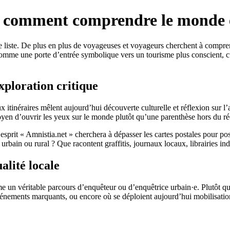
é, comment comprendre le monde
iste. De plus en plus de voyageuses et voyageurs cherchent à comprendre 
e comme une porte d’entrée symbolique vers un tourisme plus conscient, 
xploration critique
tinéraires mêlent aujourd’hui découverte culturelle et réflexion sur l’a
oyen d’ouvrir les yeux sur le monde plutôt qu’une parenthèse hors du ré
sprit « Amnistia.net » cherchera à dépasser les cartes postales pour po
e urbain ou rural ? Que racontent graffitis, journaux locaux, librairies in
alité locale
mme un véritable parcours d’enquêteur ou d’enquêtrice urbain·e. Plutôt q
événements marquants, ou encore où se déploient aujourd’hui mobilisations