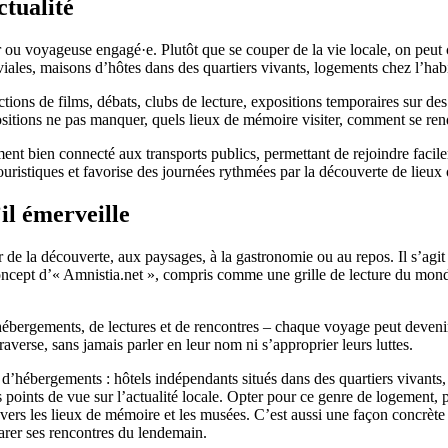
tualité
 voyageuse engagé·e. Plutôt que se couper de la vie locale, on peut che
viales, maisons d’hôtes dans des quartiers vivants, logements chez l’habi
ctions de films, débats, clubs de lecture, expositions temporaires sur d
sitions ne pas manquer, quels lieux de mémoire visiter, comment se rendr
ment bien connecté aux transports publics, permettant de rejoindre facile
ristiques et favorise des journées rythmées par la découverte de lieux où
il émerveille
ir de la découverte, aux paysages, à la gastronomie ou au repos. Il s’agi
e concept d’« Amnistia.net », compris comme une grille de lecture du mo
d’hébergements, de lectures et de rencontres – chaque voyage peut deveni
verse, sans jamais parler en leur nom ni s’approprier leurs luttes.
’hébergements : hôtels indépendants situés dans des quartiers vivants, pe
s points de vue sur l’actualité locale. Opter pour ce genre de logement, 
cs vers les lieux de mémoire et les musées. C’est aussi une façon concrè
éparer ses rencontres du lendemain.