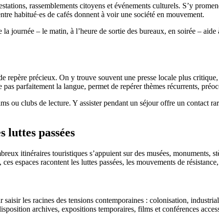
estations, rassemblements citoyens et événements culturels. S’y promene
 entre habitué·es de cafés donnent à voir une société en mouvement.
a journée – le matin, à l’heure de sortie des bureaux, en soirée – aide
de repère précieux. On y trouve souvent une presse locale plus critique,
ise pas parfaitement la langue, permet de repérer thèmes récurrents, préo
 ou clubs de lecture. Y assister pendant un séjour offre un contact rare a
 luttes passées
ux itinéraires touristiques s’appuient sur des musées, monuments, stèle
ces espaces racontent les luttes passées, les mouvements de résistance,
saisir les racines des tensions contemporaines : colonisation, industria
isposition archives, expositions temporaires, films et conférences access