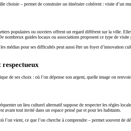
le choisie – permet de construire un itinéraire cohérent : visite d’un m
tiers populaires ou ouvriers offrent un regard différent sur la ville. E
De nombreux guides locaux ou associations proposent ce type de visite par
 les médias pour ses difficultés peut aussi être un foyer d’innovation cul
t respectueux
éthique de ses choix : où l’on dépense son argent, quelle image on renvoi
quenter un lieu culturel alternatif suppose de respecter les règles loca
st avant tout invité dans un espace pensé par et pour les habitants.
’où l’on vient, ce que l’on cherche à comprendre – permet souvent de dé