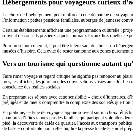
Hébergements pour voyageurs curieux d’ac
Le choix de l’hébergement peut renforcer cette démarche de voyageur ou
l’information : petites pensions familiales, auberges de jeunesse convi
Certains établissements affichent une programmation culturelle : proje
souvent de conseils précieux : quels journaux locaux lire, quelles expo
Pour un séjour cohérent, il peut être intéressant de choisir un héberge
musées d’histoire. Cela évite de rester cantonné aux zones purement tou
Vers un tourisme qui questionne autant qu’
Faire rimer voyage et regard critique ne signifie pas renoncer au plais
rues, les affiches, les journaux, les conversations saisies au café. L
conscience des réalités sociales.
En préparant ses séjours avec cette sensibilité – choix d’itinéraires, 
préjugés et de mieux comprendre la complexité des sociétés que l’on tra
En pratique, ce type de voyage s’appuie souvent sur un choix réfléchi d
chambres d’hôtes tenues par des familles qui partagent volontiers leur
pied, la découverte de cafés de quartier, l’accès aux transports publi
de base » confortable pour réfléchir, lire la presse locale le soir et pr