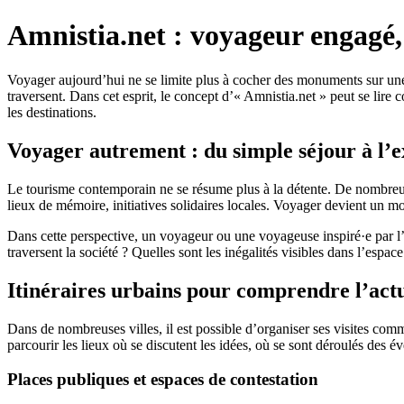
Amnistia.net : voyageur engag
Voyager aujourd’hui ne se limite plus à cocher des monuments sur une l
traversent. Dans cet esprit, le concept d’« Amnistia.net » peut se lir
les destinations.
Voyager autrement : du simple séjour à l’e
Le tourisme contemporain ne se résume plus à la détente. De nombreux i
lieux de mémoire, initiatives solidaires locales. Voyager devient un m
Dans cette perspective, un voyageur ou une voyageuse inspiré·e par l’e
traversent la société ? Quelles sont les inégalités visibles dans l’espac
Itinéraires urbains pour comprendre l’actu
Dans de nombreuses villes, il est possible d’organiser ses visites co
parcourir les lieux où se discutent les idées, où se sont déroulés des 
Places publiques et espaces de contestation